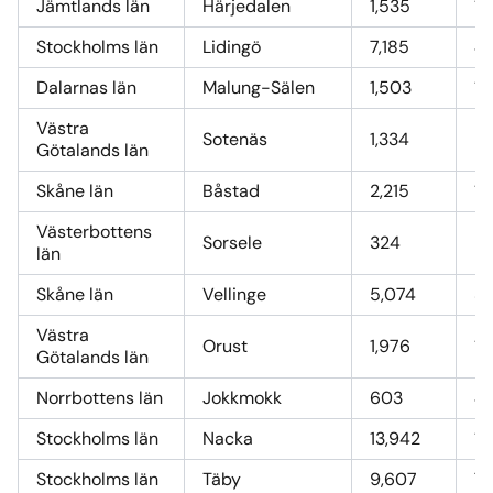
Jämtlands län
Härjedalen
1,535
10
Stockholms län
Lidingö
7,185
48
Dalarnas län
Malung-Sälen
1,503
10
Västra
Sotenäs
1,334
9,
Götalands län
Skåne län
Båstad
2,215
16
Västerbottens
Sorsele
324
2,
län
Skåne län
Vellinge
5,074
37
Västra
Orust
1,976
15
Götalands län
Norrbottens län
Jokkmokk
603
4,
Stockholms län
Nacka
13,942
11
Stockholms län
Täby
9,607
77