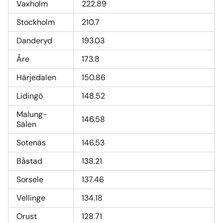
Vaxholm
222.89
Stockholm
210.7
Danderyd
193.03
Åre
173.8
Härjedalen
150.86
Lidingö
148.52
Malung-
146.58
Sälen
Sotenäs
146.53
Båstad
138.21
Sorsele
137.46
Vellinge
134.18
Orust
128.71