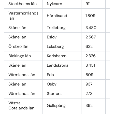
Stockholms län
Nykvarn
911
12
Västernorrlands
Härnösand
1,809
24
län
Skåne län
Trelleborg
3,480
47
Skåne län
Eslöv
2,567
34
Örebro län
Lekeberg
632
8
Blekinge län
Karlshamn
2,326
31
Skåne län
Landskrona
3,451
47
Värmlands län
Eda
609
8,
Skåne län
Osby
937
12
Värmlands län
Storfors
273
3,
Västra
Gullspång
362
5,
Götalands län