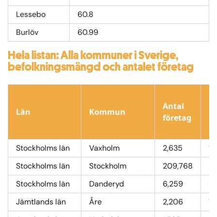
Lessebo
60.8
Burlöv
60.99
Hela listan: Alla kommuner i Sverige,
befolkningsmängd och antalet företag
Antal
Län
Kommun
B
företag
Stockholms län
Vaxholm
2,635
11
Stockholms län
Stockholm
209,768
9
Stockholms län
Danderyd
6,259
32
Jämtlands län
Åre
2,206
12