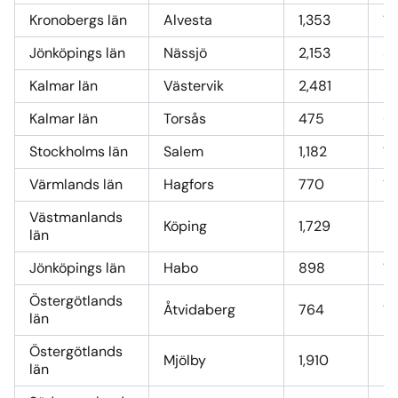
Kronobergs län
Alvesta
1,353
19
Jönköpings län
Nässjö
2,153
31
Kalmar län
Västervik
2,481
36
Kalmar län
Torsås
475
6
Stockholms län
Salem
1,182
17
Värmlands län
Hagfors
770
11
Västmanlands
Köping
1,729
25
län
Jönköpings län
Habo
898
13
Östergötlands
Åtvidaberg
764
11
län
Östergötlands
Mjölby
1,910
2
län