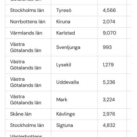
Stockholms län
Tyresö
4,566
49
Norrbottens län
Kiruna
2,074
22
Värmlands län
Karlstad
9,070
9
Västra
Svenljunga
993
10
Götalands län
Västra
Lysekil
1,279
13
Götalands län
Västra
Uddevalla
5,236
57
Götalands län
Västra
Mark
3,224
35
Götalands län
Skåne län
Kävlinge
2,976
32
Stockholms län
Sigtuna
4,832
52
Västerbottens