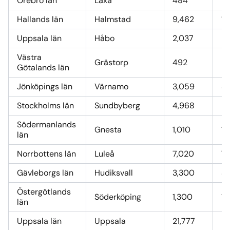
Örebro län
Laxå
484
5,
Hallands län
Halmstad
9,462
1
Uppsala län
Håbo
2,037
22
Västra
Grästorp
492
5
Götalands län
Jönköpings län
Värnamo
3,059
34
Stockholms län
Sundbyberg
4,968
56
Södermanlands
Gnesta
1,010
11
län
Norrbottens län
Luleå
7,020
7
Gävleborgs län
Hudiksvall
3,300
37
Östergötlands
Söderköping
1,300
14
län
Uppsala län
Uppsala
21,777
24