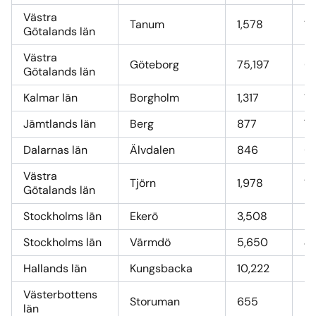
Västra
Tanum
1,578
12
Götalands län
Västra
Göteborg
75,197
6
Götalands län
Kalmar län
Borgholm
1,317
10
Jämtlands län
Berg
877
7,
Dalarnas län
Älvdalen
846
6,
Västra
Tjörn
1,978
16
Götalands län
Stockholms län
Ekerö
3,508
28
Stockholms län
Värmdö
5,650
4
Hallands län
Kungsbacka
10,222
85
Västerbottens
Storuman
655
5,
län