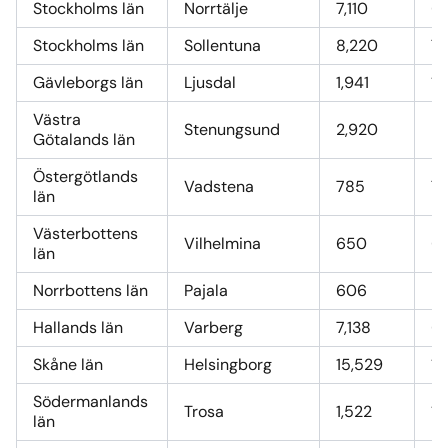
Stockholms län
Norrtälje
7,110
6
Stockholms län
Sollentuna
8,220
77
Gävleborgs län
Ljusdal
1,941
18
Västra
Stenungsund
2,920
27
Götalands län
Östergötlands
Vadstena
785
7,
län
Västerbottens
Vilhelmina
650
6,
län
Norrbottens län
Pajala
606
5,
Hallands län
Varberg
7,138
6
Skåne län
Helsingborg
15,529
15
Södermanlands
Trosa
1,522
14
län