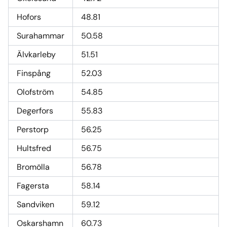
Hofors
48.81
Surahammar
50.58
Älvkarleby
51.51
Finspång
52.03
Olofström
54.85
Degerfors
55.83
Perstorp
56.25
Hultsfred
56.75
Bromölla
56.78
Fagersta
58.14
Sandviken
59.12
Oskarshamn
60.73