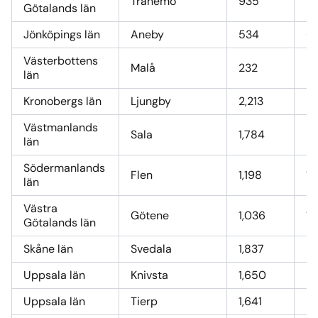
Tranemo
935
11
Götalands län
Jönköpings län
Aneby
534
6,
Västerbottens
Malå
232
2,
län
Kronobergs län
Ljungby
2,213
2
Västmanlands
Sala
1,784
22
län
Södermanlands
Flen
1,198
15
län
Västra
Götene
1,036
13
Götalands län
Skåne län
Svedala
1,837
23
Uppsala län
Knivsta
1,650
21
Uppsala län
Tierp
1,641
21