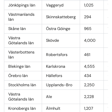
Jönköpings län
Vaggeryd
1,025
14
Västmanlands
Skinnskatteberg
294
4,
län
Skåne län
Östra Göinge
965
13
Västra
Skövde
4,000
57
Götalands län
Västerbottens
Robertsfors
461
6
län
Blekinge län
Karlskrona
4,555
66
Örebro län
Hällefors
434
6,
Stockholms län
Upplands-Bro
2,250
32
Västra
Ale
2,228
32
Götalands län
Kronobergs län
Älmhult
1,207
17