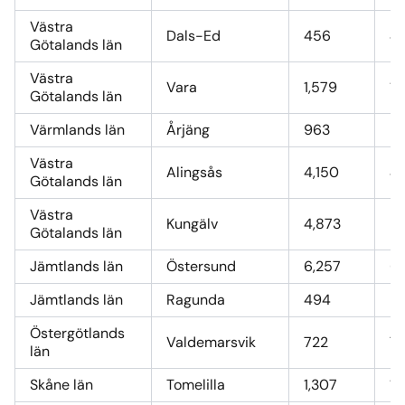
Västra
Dals-Ed
456
4
Götalands län
Västra
Vara
1,579
16
Götalands län
Värmlands län
Årjäng
963
9,
Västra
Alingsås
4,150
42
Götalands län
Västra
Kungälv
4,873
50
Götalands län
Jämtlands län
Östersund
6,257
6
Jämtlands län
Ragunda
494
5,
Östergötlands
Valdemarsvik
722
7,
län
Skåne län
Tomelilla
1,307
13