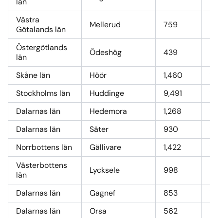
län
Västra
Mellerud
759
9
Götalands län
Östergötlands
Ödeshög
439
5,
län
Skåne län
Höör
1,460
17
Stockholms län
Huddinge
9,491
11
Dalarnas län
Hedemora
1,268
15
Dalarnas län
Säter
930
11
Norrbottens län
Gällivare
1,422
17
Västerbottens
Lycksele
998
12
län
Dalarnas län
Gagnef
853
10
Dalarnas län
Orsa
562
6,