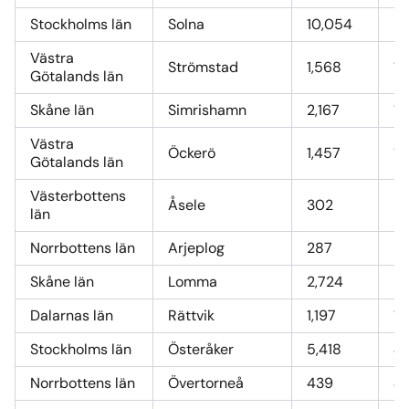
Stockholms län
Solna
10,054
8
Västra
Strömstad
1,568
13
Götalands län
Skåne län
Simrishamn
2,167
18
Västra
Öckerö
1,457
12
Götalands län
Västerbottens
Åsele
302
2,
län
Norrbottens län
Arjeplog
287
2,
Skåne län
Lomma
2,724
24
Dalarnas län
Rättvik
1,197
10
Stockholms län
Österåker
5,418
49
Norrbottens län
Övertorneå
439
4