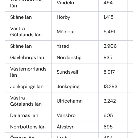
Vindeln
494
5,
län
Skåne län
Hörby
1,415
15
Västra
Mölndal
6,491
71
Götalands län
Skåne län
Ystad
2,906
32
Gävleborgs län
Nordanstig
835
9,
Västernorrlands
Sundsvall
8,917
9
län
Jönköpings län
Jönköping
13,283
14
Västra
Ulricehamn
2,242
2
Götalands län
Dalarnas län
Vansbro
605
6,
Norrbottens län
Älvsbyn
695
7,