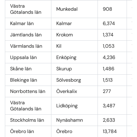
Västra
Munkedal
908
10
Götalands län
Kalmar län
Kalmar
6,374
72
Jämtlands län
Krokom
1,374
15
Värmlands län
Kil
1,053
12
Uppsala län
Enköping
4,236
48
Skåne län
Skurup
1,486
17
Blekinge län
Sölvesborg
1,513
17
Norrbottens län
Överkalix
277
3,
Västra
Lidköping
3,487
4
Götalands län
Stockholms län
Nynäshamn
2,633
3
Örebro län
Örebro
13,784
16