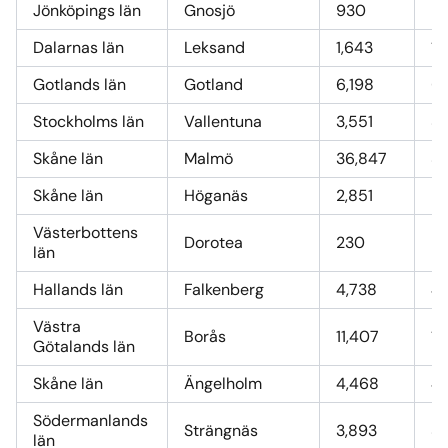
Jönköpings län
Gnosjö
930
9,
Dalarnas län
Leksand
1,643
16
Gotlands län
Gotland
6,198
60
Stockholms län
Vallentuna
3,551
35
Skåne län
Malmö
36,847
3
Skåne län
Höganäs
2,851
2
Västerbottens
Dorotea
230
2,
län
Hallands län
Falkenberg
4,738
47
Västra
Borås
11,407
11
Götalands län
Skåne län
Ängelholm
4,468
45
Södermanlands
Strängnäs
3,893
39
län