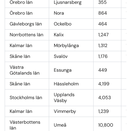
Örebro län
Ljusnarsberg
355
4,
Örebro län
Nora
864
10
Gävleborgs län
Ockelbo
464
5,
Norrbottens län
Kalix
1,247
15
Kalmar län
Mörbylånga
1,312
16
Skåne län
Svalöv
1,176
14
Västra
Essunga
449
5
Götalands län
Skåne län
Hässleholm
4,199
52
Upplands
Stockholms län
4,053
50
Väsby
Kalmar län
Vimmerby
1,239
15
Västerbottens
Umeå
10,800
13
län