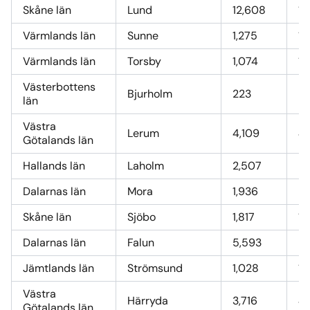
Skåne län
Lund
12,608
13
Värmlands län
Sunne
1,275
13
Värmlands län
Torsby
1,074
11
Västerbottens
Bjurholm
223
2,
län
Västra
Lerum
4,109
4
Götalands län
Hallands län
Laholm
2,507
2
Dalarnas län
Mora
1,936
2
Skåne län
Sjöbo
1,817
19
Dalarnas län
Falun
5,593
5
Jämtlands län
Strömsund
1,028
11
Västra
Härryda
3,716
4
Götalands län