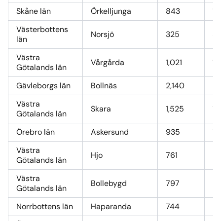
Skåne län
Örkelljunga
843
10
Västerbottens
Norsjö
325
3,
län
Västra
Vårgårda
1,021
12
Götalands län
Gävleborgs län
Bollnäs
2,140
26
Västra
Skara
1,525
18
Götalands län
Örebro län
Askersund
935
11
Västra
Hjo
761
9
Götalands län
Västra
Bollebygd
797
9
Götalands län
Norrbottens län
Haparanda
744
9,