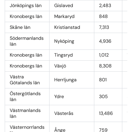
Jönköpings län
Gislaved
2,483
28
Kronobergs län
Markaryd
848
9,
Skåne län
Kristianstad
7,313
86
Södermanlands
Nyköping
4,936
5
län
Kronobergs län
Tingsryd
1,012
11
Kronobergs län
Växjö
8,308
98
Västra
Herrljunga
801
9,
Götalands län
Östergötlands
Ydre
305
3,
län
Västmanlands
Västerås
13,486
16
län
Västernorrlands
Ånge
759
9