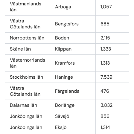
Västmanlands
Arboga
1,057
13
län
Västra
Bengtsfors
685
9
Götalands län
Norrbottens län
Boden
2,115
2
Skåne län
Klippan
1,333
17
Västernorrlands
Kramfors
1,313
17
län
Stockholms län
Haninge
7,539
1
Västra
Färgelanda
476
6,
Götalands län
Dalarnas län
Borlänge
3,832
51
Jönköpings län
Sävsjö
856
11
Jönköpings län
Eksjö
1,314
17