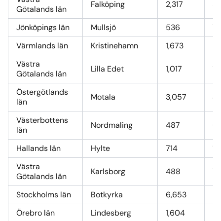
Falköping
2,317
3
Götalands län
Jönköpings län
Mullsjö
536
7,
Värmlands län
Kristinehamn
1,673
23
Västra
Lilla Edet
1,017
14
Götalands län
Östergötlands
Motala
3,057
4
län
Västerbottens
Nordmaling
487
6,
län
Hallands län
Hylte
714
10
Västra
Karlsborg
488
7,
Götalands län
Stockholms län
Botkyrka
6,653
9
Örebro län
Lindesberg
1,604
23