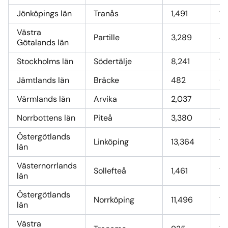
Jönköpings län
Tranås
1,491
18
Västra
Partille
3,289
41
Götalands län
Stockholms län
Södertälje
8,241
10
Jämtlands län
Bräcke
482
6
Värmlands län
Arvika
2,037
25
Norrbottens län
Piteå
3,380
42
Östergötlands
Linköping
13,364
16
län
Västernorrlands
Sollefteå
1,461
18
län
Östergötlands
Norrköping
11,496
14
län
Västra