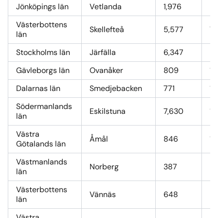
Jönköpings län
Vetlanda
1,976
27
Västerbottens
Skellefteå
5,577
78
län
Stockholms län
Järfälla
6,347
8
Gävleborgs län
Ovanåker
809
11
Dalarnas län
Smedjebacken
771
10
Södermanlands
Eskilstuna
7,630
10
län
Västra
Åmål
846
11
Götalands län
Västmanlands
Norberg
387
5,
län
Västerbottens
Vännäs
648
9,
län
Västra