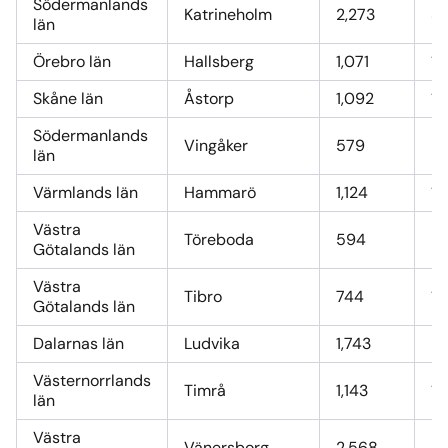
Södermanlands
Katrineholm
2,273
34
län
Örebro län
Hallsberg
1,071
16
Skåne län
Åstorp
1,092
16
Södermanlands
Vingåker
579
8
län
Värmlands län
Hammarö
1,124
16
Västra
Töreboda
594
9
Götalands län
Västra
Tibro
744
11
Götalands län
Dalarnas län
Ludvika
1,743
26
Västernorrlands
Timrå
1,143
17
län
Västra
Vänersborg
2,568
40