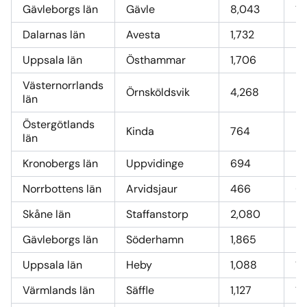
Gävleborgs län
Gävle
8,043
10
Dalarnas län
Avesta
1,732
22
Uppsala län
Östhammar
1,706
22
Västernorrlands
Örnsköldsvik
4,268
5
län
Östergötlands
Kinda
764
9,
län
Kronobergs län
Uppvidinge
694
9,
Norrbottens län
Arvidsjaur
466
6
Skåne län
Staffanstorp
2,080
27
Gävleborgs län
Söderhamn
1,865
2
Uppsala län
Heby
1,088
14
Värmlands län
Säffle
1,127
14