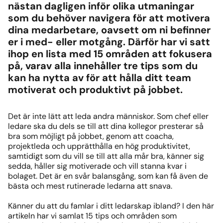
nästan dagligen inför olika utmaningar
som du behöver navigera för att motivera
dina medarbetare, oavsett om ni befinner
er i med- eller motgång. Därför har vi satt
ihop en lista med 15 områden att fokusera
på, varav alla innehåller tre tips som du
kan ha nytta av för att hålla ditt team
motiverat och produktivt på jobbet.
Det är inte lätt att leda andra människor. Som chef eller
ledare ska du dels se till att dina kollegor presterar så
bra som möjligt på jobbet, genom att coacha,
projektleda och upprätthålla en hög produktivitet,
samtidigt som du vill se till att alla mår bra, känner sig
sedda, håller sig motiverade och vill stanna kvar i
bolaget. Det är en svår balansgång, som kan få även de
bästa och mest rutinerade ledarna att snava.
Känner du att du famlar i ditt ledarskap ibland? I den här
artikeln har vi samlat 15 tips och områden som