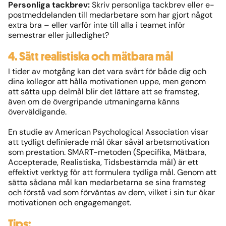
Personliga tackbrev:
Skriv personliga tackbrev eller e-
postmeddelanden till medarbetare som har gjort något
extra bra – eller varför inte till alla i teamet inför
semestrar eller julledighet?
4. Sätt realistiska och mätbara mål
I tider av motgång kan det vara svårt för både dig och
dina kollegor att hålla motivationen uppe, men genom
att sätta upp delmål blir det lättare att se framsteg,
även om de övergripande utmaningarna känns
överväldigande.
En studie av American Psychological Association visar
att tydligt definierade mål ökar såväl arbetsmotivation
som prestation. SMART-metoden (Specifika, Mätbara,
Accepterade, Realistiska, Tidsbestämda mål) är ett
effektivt verktyg för att formulera tydliga mål. Genom att
sätta sådana mål kan medarbetarna se sina framsteg
och förstå vad som förväntas av dem, vilket i sin tur ökar
motivationen och engagemanget.
Tips: