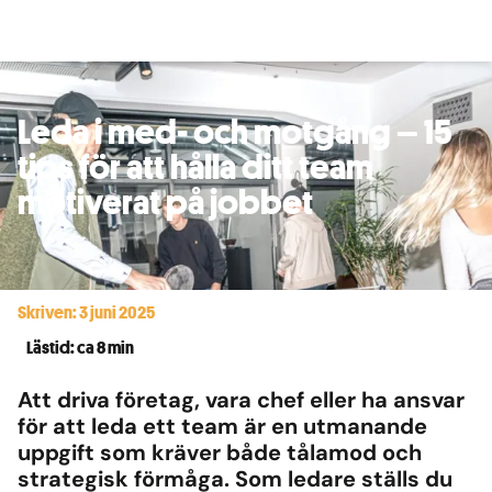
Leda i med- och motgång – 15
tips för att hålla ditt team
motiverat på jobbet
Skriven: 3 juni 2025
Lästid: ca 8 min
Att driva företag, vara chef eller ha ansvar
för att leda ett team är en utmanande
uppgift som kräver både tålamod och
strategisk förmåga. Som ledare ställs du