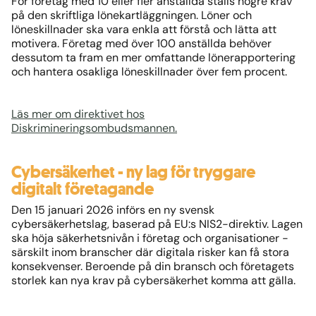
För företag med 10 eller fler anställda ställs högre krav
på den skriftliga lönekartläggningen. Löner och
löneskillnader ska vara enkla att förstå och lätta att
motivera. Företag med över 100 anställda behöver
dessutom ta fram en mer omfattande lönerapportering
och hantera osakliga löneskillnader över fem procent.
Läs mer om direktivet hos
Diskrimineringsombudsmannen.
Cybersäkerhet - ny lag för tryggare
digitalt företagande
Den 15 januari 2026 införs en ny svensk
cybersäkerhetslag, baserad på EU:s NIS2-direktiv. Lagen
ska höja säkerhetsnivån i företag och organisationer -
särskilt inom branscher där digitala risker kan få stora
konsekvenser. Beroende på din bransch och företagets
storlek kan nya krav på cybersäkerhet komma att gälla.