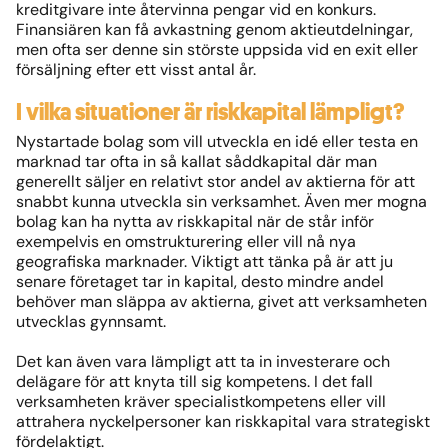
kreditgivare inte återvinna pengar vid en konkurs.
Finansiären kan få avkastning genom aktieutdelningar,
men ofta ser denne sin störste uppsida vid en exit eller
försäljning efter ett visst antal år.
I vilka situationer är riskkapital lämpligt?
Nystartade bolag som vill utveckla en idé eller testa en
marknad tar ofta in så kallat såddkapital där man
generellt säljer en relativt stor andel av aktierna för att
snabbt kunna utveckla sin verksamhet. Även mer mogna
bolag kan ha nytta av riskkapital när de står inför
exempelvis en omstrukturering eller vill nå nya
geografiska marknader. Viktigt att tänka på är att ju
senare företaget tar in kapital, desto mindre andel
behöver man släppa av aktierna, givet att verksamheten
utvecklas gynnsamt.
Det kan även vara lämpligt att ta in investerare och
delägare för att knyta till sig kompetens. I det fall
verksamheten kräver specialistkompetens eller vill
attrahera nyckelpersoner kan riskkapital vara strategiskt
fördelaktigt.