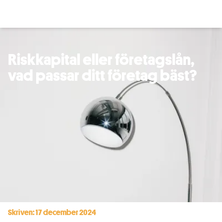
Riskkapital eller företagslån,
vad passar ditt företag bäst?
Skriven: 17 december 2024