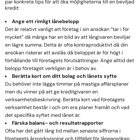
par konkreta tips för att öka möjligheterna till en beviljad
kredit:
Ange ett rimligt lånebelopp
Det är relativt vanligt att företag i sin ansökan ”tar i för
mycket” då många har en bild av att långivaren beviljar
en lägre summa. Detta är ofta kontraproduktivt då din
ansökan riskerar att avslås då beloppet är för högt i
förhållande till företagets förutsättningar. Ange alltid det
belopp företaget verkligen är i behov av.
Berätta kort om ditt bolag och lånets syfte
Du behöver inte lägga timmar på mastiga affärsplaner
men du vinner på att ge kreditgivaren en
verksamhetsbeskrivning. Berätta kort vad företagets
verksamhet består i och om era planer framåt och vad
det specifika syftet med lånet är.
Färska balans- och resultatrapporter
Ofta har det gått lång tid mellan senaste siffrorna i
företagets årsredovisning och tillfället för låneansökan.