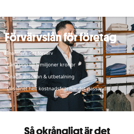
Förvärvslån för företag
Finansiera ditt förvärv
Låna upp till 5 miljoner kronor
Snabb ansökan & utbetalning
Lös lånet helt kostnadsfritt när det passar dig
Så okrångligt är det