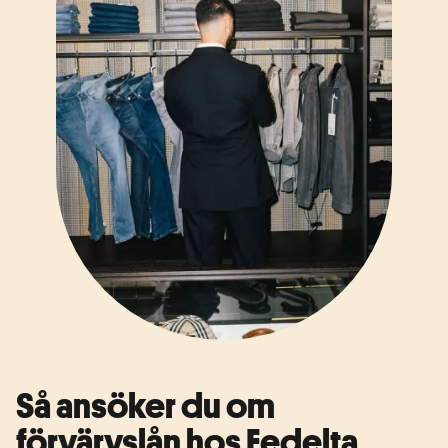
Så ansöker du om
förvärvslån hos Fedelta