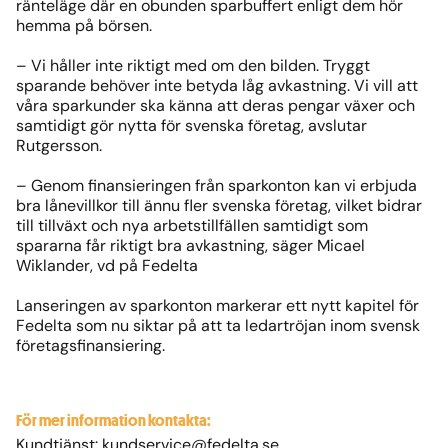
ränteläge där en obunden sparbuffert enligt dem hör
hemma på börsen.
– Vi håller inte riktigt med om den bilden. Tryggt
sparande behöver inte betyda låg avkastning. Vi vill att
våra sparkunder ska känna att deras pengar växer och
samtidigt gör nytta för svenska företag, avslutar
Rutgersson.
– Genom finansieringen från sparkonton kan vi erbjuda
bra lånevillkor till ännu fler svenska företag, vilket bidrar
till tillväxt och nya arbetstillfällen samtidigt som
spararna får riktigt bra avkastning, säger Micael
Wiklander, vd på Fedelta
Lanseringen av sparkonton markerar ett nytt kapitel för
Fedelta som nu siktar på att ta ledartröjan inom svensk
företagsfinansiering.
För mer information kontakta:
Kundtjänst:
kundservice@fedelta.se